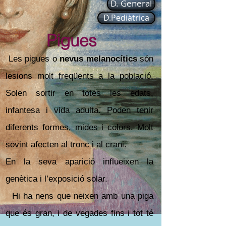
D. General
D.Pediàtrica
Pigues
Les pigues o
nevus melanocítics
són
lesions molt freqüents a la població.
Solen sortir en totes les edats,
infantesa i vida adulta. Poden tenir
diferents formes, mides i colors. Molt
sovint afecten al tronc i al crani.
En la seva aparició influeixen la
genètica i l’exposició solar.
Hi ha nens que neixen amb una piga
que és gran, i de vegades fins i tot té