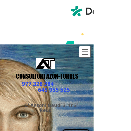
CONSULTORI AZÓN-TORRES
977 328 284
645 955 525
C/ Antoni Gaudí 3, 1r 3ª
Reus