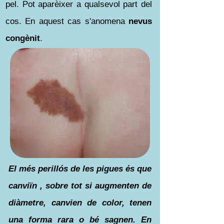
pel. Pot aparèixer a qualsevol part del
cos. En aquest cas s'anomena
nevus
congènit
.
El més perillós de les pigues és que
canviïn , sobre tot si augmenten de
diàmetre, canvien de color, tenen
una forma rara o bé sagnen. En