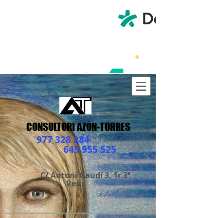
CONSULTORI AZÓN-TORRES
977 328 284
645 955 525
C/ Antoni Gaudí 3, 1r 3ª
Reus