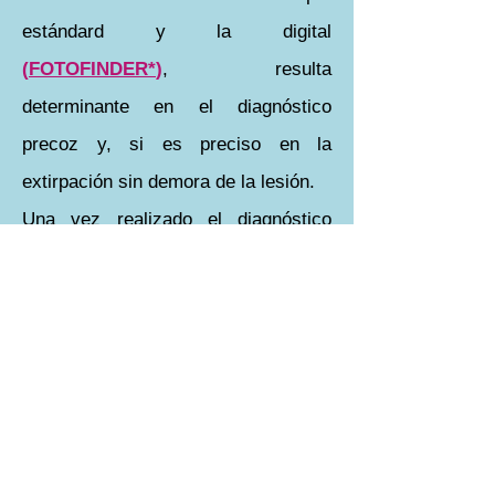
estándard y la digital
(
FOTOFINDER*
)
, resulta
determinante en el diagnóstico
precoz y, si es preciso en la
extirpación sin demora de la lesión.
Una vez realizado el diagnóstico
mediante el estudio patológico
(biopsia) se deberá valorar los pasos
a seguir ya que el melanoma tiene un
protocolo de actuación establecido.
En los casos de pacientes con
numerosas pecas como el síndrome
del nevus atípico, en los que el