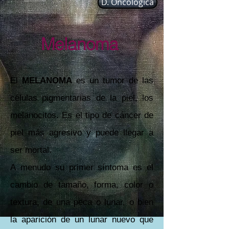
D. Oncológica
Melanoma
El
MELANOMA
es un tumor de las
células pigmentarias de la piel, los
melanocitos. Es el tipo de cáncer de
piel más agresivo y puede llegar a
ser mortal.
A menudo su primer síntoma es el
cambio de tamaño, forma, color o
textura, de una peca o lunar, o bien
la aparición de un lunar nuevo que