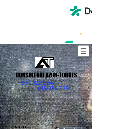
CONSULTORI AZÓN-TORRES
977 328 284
645 955 525
C/ Antoni Gaudí 3, 1r 3ª
Reus
INICIO