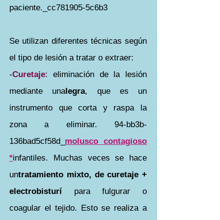
paciente._cc781905-5c6b3
Se utilizan diferentes técnicas según
el tipo de lesión a tratar o extraer:
-
Curetaje
: eliminación de la lesión
mediante una
legra
, que es un
instrumento que corta y raspa la
zona a eliminar. 94-bb3b-
136bad5cf58d_
molusco contagioso
*
infantiles. Muchas veces se hace
un
tratamiento mixto, de curetaje +
electrobisturí
para fulgurar o
coagular el tejido. Esto se realiza a