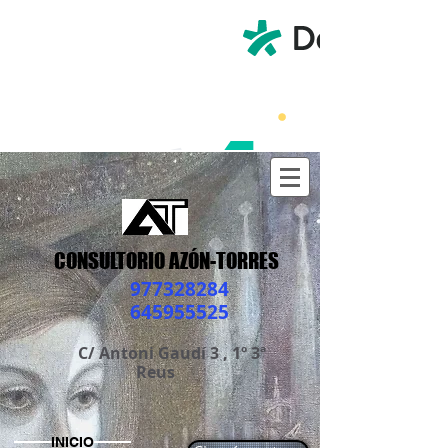
CONSULTORIO AZÓN-TORRES
977328284
645955525
C/ A
ntoni Gaudí 3 , 1º 3ª
Reus
INICIO