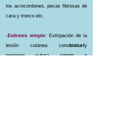
los acrocordones, pecas fibrosas de
cara y tronco etc.
-
Exéresis simple
: Extirpación de la
lesión cutánea cono
bisturí
y
posterior sutura simple o
intradérmica. Por lo general
hay diversos tipos de exéresis, en
forma de huso, plastias, cirugía con
implantes etc.
La mayoría de lesiones que se
extraen en la consulta, además de