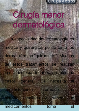
Cirugía y otros
Cirugía menor
dermatológica
La especialidad de dermatología es
médica y quirúrgica, por lo tanto los
dermat término "quirúrgico ". Muchos
de estos tratamientos se realizan
con anestesia local y en algunos
casos general. Se necesita el
consentimiento informado, una
historia detallada y saber que
medicamentos toma el